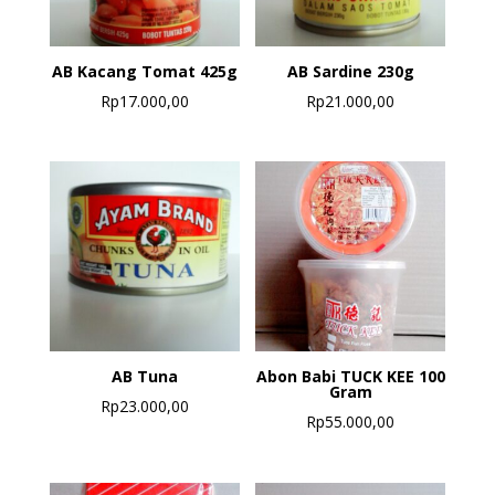
AB Kacang Tomat 425g
AB Sardine 230g
Rp
17.000,00
Rp
21.000,00
AB Tuna
Abon Babi TUCK KEE 100
Gram
Rp
23.000,00
Rp
55.000,00