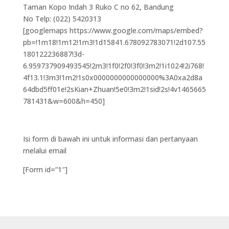
Taman Kopo Indah 3 Ruko C no 62, Bandung
No Telp: (022) 5420313
[googlemaps https://www.google.com/maps/embed?
pb=!1m18!1m12!1m3!1d15841.678092783071!2d107.55
180122236887!3d-
6.959737909493545!2m3!1f0!2f0!3f0!3m2!1i1024!2i768!
4f13.1!3m3!1m2!1s0x0000000000000000%3A0xa2d8a
64dbd5ff01e!2sKian+Zhuan!5e0!3m2!1sid!2s!4v1465665
781431&w=600&h=450]
Isi form di bawah ini untuk informasi dan pertanyaan
melalui email
[Form id=”1″]