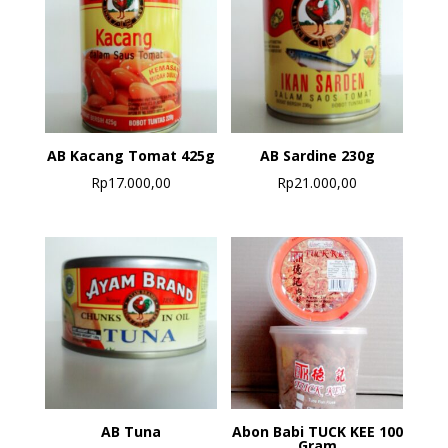
AB Kacang Tomat 425g
AB Sardine 230g
Rp
17.000,00
Rp
21.000,00
AB Tuna
Abon Babi TUCK KEE 100
Gram