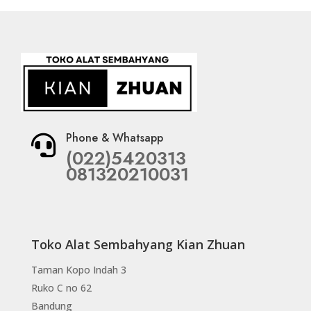
Phone & Whatsapp

(022)5420313
081320210031
Toko Alat Sembahyang Kian Zhuan
Taman Kopo Indah 3
Ruko C no 62
Bandung