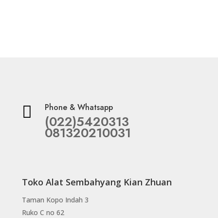
Phone & Whatsapp

(022)5420313
081320210031
Toko Alat Sembahyang Kian Zhuan
Taman Kopo Indah 3
Ruko C no 62