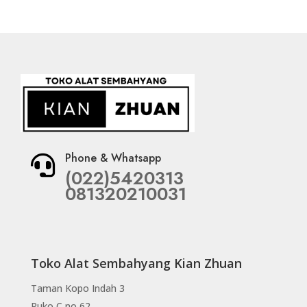
Phone & Whatsapp

(022)5420313
081320210031
Toko Alat Sembahyang Kian Zhuan
Taman Kopo Indah 3
Ruko C no 62