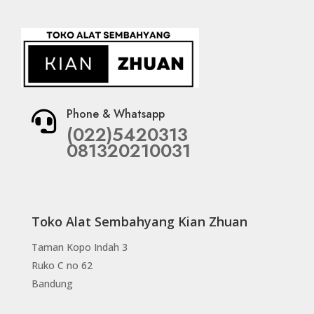
Phone & Whatsapp

(022)5420313
081320210031
Toko Alat Sembahyang Kian Zhuan
Taman Kopo Indah 3
Ruko C no 62
Bandung