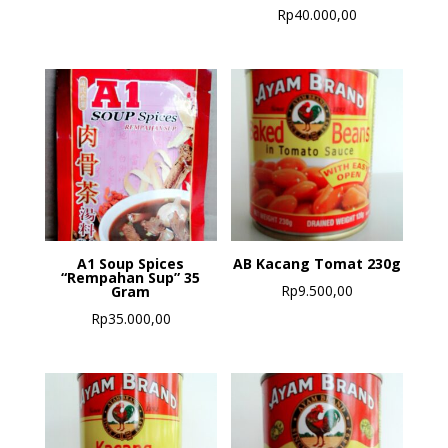
Rp
40.000,00
A1 Soup Spices
AB Kacang Tomat 230g
“Rempahan Sup” 35
Rp
9.500,00
Gram
Rp
35.000,00