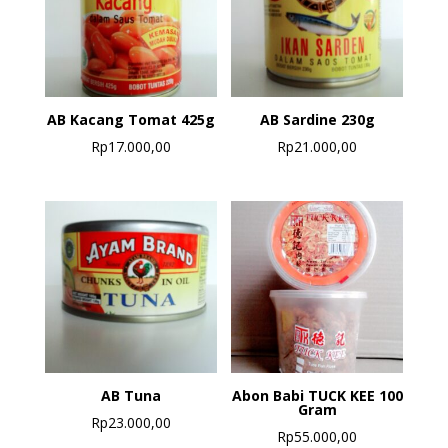
AB Kacang Tomat 425g
AB Sardine 230g
Rp
17.000,00
Rp
21.000,00
AB Tuna
Abon Babi TUCK KEE 100
Gram
Rp
23.000,00
Rp
55.000,00