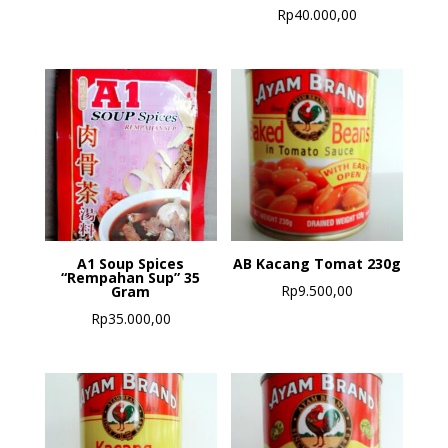
Rp
40.000,00
A1 Soup Spices
AB Kacang Tomat 230g
“Rempahan Sup” 35
Rp
9.500,00
Gram
Rp
35.000,00