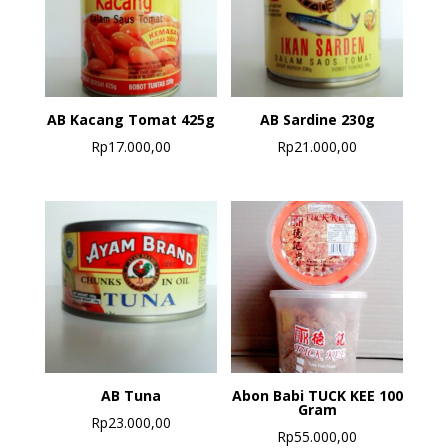
AB Kacang Tomat 425g
AB Sardine 230g
Rp
17.000,00
Rp
21.000,00
AB Tuna
Abon Babi TUCK KEE 100
Gram
Rp
23.000,00
Rp
55.000,00