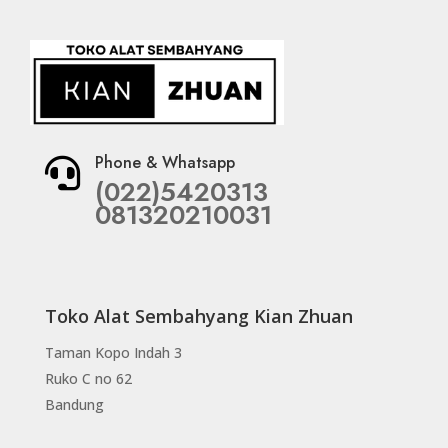
Phone & Whatsapp

(022)5420313
081320210031
Toko Alat Sembahyang Kian Zhuan
Taman Kopo Indah 3
Ruko C no 62
Bandung