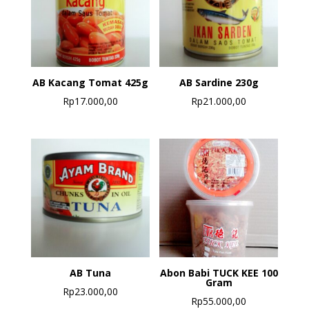
AB Kacang Tomat 425g
AB Sardine 230g
Rp
17.000,00
Rp
21.000,00
AB Tuna
Abon Babi TUCK KEE 100
Gram
Rp
23.000,00
Rp
55.000,00