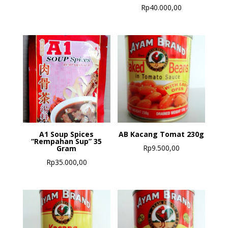
Rp
40.000,00
A1 Soup Spices
AB Kacang Tomat 230g
“Rempahan Sup” 35
Rp
9.500,00
Gram
Rp
35.000,00