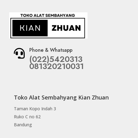
Phone & Whatsapp

(022)5420313
081320210031
Toko Alat Sembahyang Kian Zhuan
Taman Kopo Indah 3
Ruko C no 62
Bandung