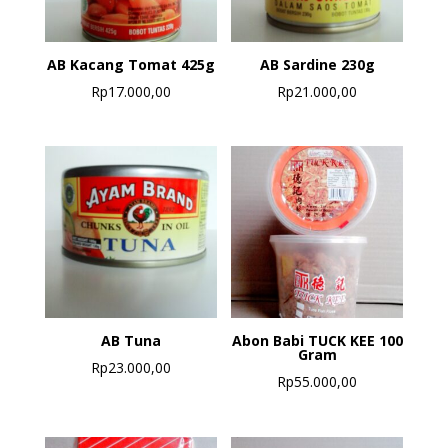
AB Kacang Tomat 425g
AB Sardine 230g
Rp
17.000,00
Rp
21.000,00
AB Tuna
Abon Babi TUCK KEE 100
Gram
Rp
23.000,00
Rp
55.000,00