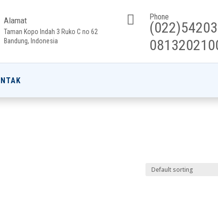

Phone
Alamat
(022)5420
Taman Kopo Indah 3 Ruko C no 62
081320210
Bandung, Indonesia
ONTAK